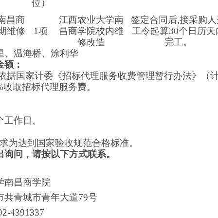
位）
南昌商
江西农业大学南
签定合同后
,接采购人
暑期维修
1项
昌商学院校内维
工令起算30个日历天
修改造
完工。
星、温海桥、涂利华
金额：
依据国家计委《招标代理服务收费管理暂行办法》（计价格[
%收取招标代理服务费。
个工作日。
求为达到国家验收规范合格标准。
出询问，请按以下方式联系。
学南昌商学院
市共青城市青年大道
79号
92-4391337