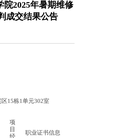
院2025年暑期维修
性谈判成交结果公告
15栋1单元302室
项
目
职业证书信息
经