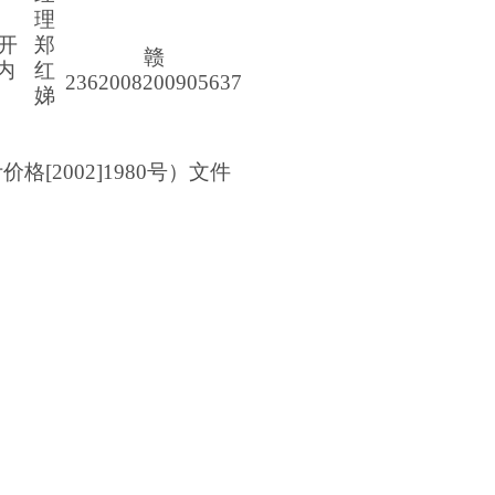
理
开
郑
赣
内
红
2362008200905637
娣
2002]1980号）文件