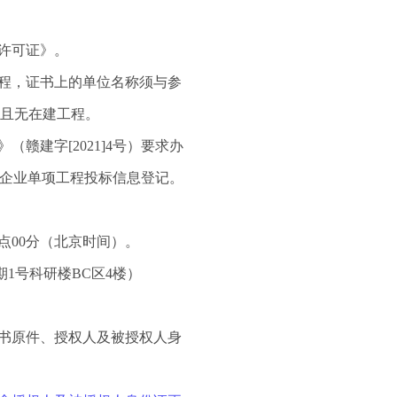
许可证》。
程
，证书上的单位名称须与
参
且无在建工程。
赣建字[2021]4号）要求办
工企业单项工程投标信息登记。
17点00分（北京时间）。
期1号科研楼BC区4楼）
书原件、授权人及被授权人身