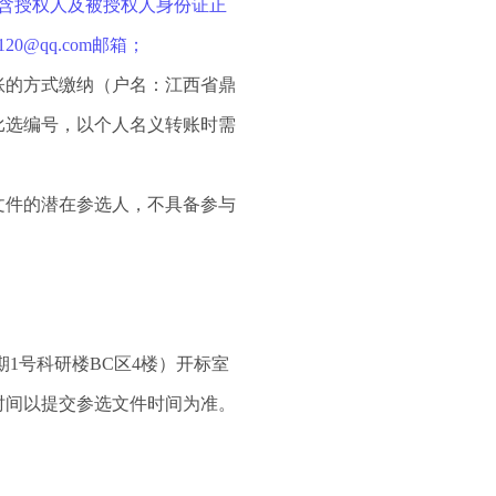
含授权人及被授权人身份证正
@qq.com邮箱；
账的方式缴纳（户名：江西省鼎
注比选编号，以个人名义转账时需
文件的潜在
参选人
，不具备参与
期1号科研楼BC区4楼）开标室
时间以提交参选文件时间为准
。