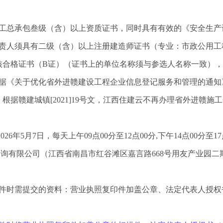
工总承包叁级
（
含
）
以上资质证书，同时具有有效的《安全生产
负责人须具有二级（含）以上注册建造师证书（专业：
市政公用工
核合格证书（
B证）（证书上的单位名称须与
参选人
名称一致），
据《关于优化省外进赣建设工程企业信息登记服务和管理的通知》（
根据赣建城镇[2021]19号文，江西住建云不再办理省外进赣施
202
6
年
5
月
7
日
，每天上午
09点00分至12点00分,下午14点00分至
咨询有限公司（江西省南昌市红谷滩区嘉言路
668号用友产业园二
文件时需提交的资料：营业执照复印件加盖公章、法定代表人授权