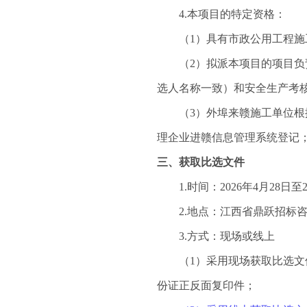
4.本项目的特定资格：
（
1）具有
市政公用工程
施
（
2）拟派本项目的项目
选人
名称一致）和安全生产考
（
3）外埠来赣施工单位根
理企业进赣信息管理系统登记；
三、获取比选文件
1.时间：
2026
年
4
月
28
日
至
2.地点：
江西省鼎跃招标
3.方式：现场或线上
（
1）采用现场获取比选
份证正反面复印件；