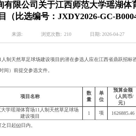
询有限公司关于江西师范大学瑶湖体育
（比选编号：JXDY2026-GC-B00
来源:
浏览次数:
210
日期: 2026-04-27
11人制天然草足球场建设项目
的
潜在参选人应在江西省鼎跃招标
时间）前提交参选文件。
预算金额
数
单
项目名称
（人民币
/
量
位
元）
范大学瑶湖体育场
11人制天然草足球场
项
1
1626885.46
建设项目
订之日起
60
日内
。