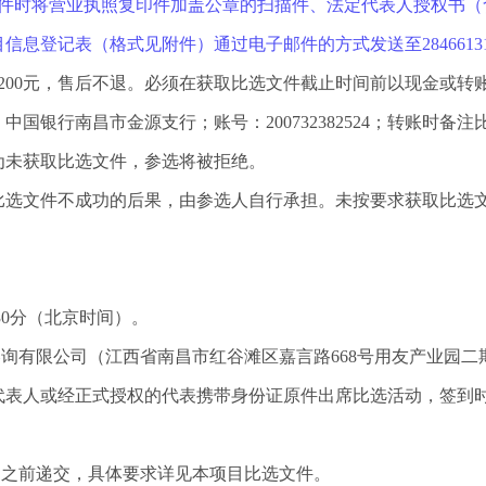
文件时将营业执照复印件加盖公章的扫描件、法定代表人授权书（
息登记表（格式见附件）通过电子邮件的方式发送至2846613120
2
00元，售后不退。必须在获取比选文件截止时间前以现金或转
国银行南昌市金源支行；账号：200732382524；转账时备
为未获取比选文件，参选将被拒绝。
比选文件不成功的后果，由参选人自行承担。
未
按要求
获取
比选
30
分
（北京时间）。
咨询有限公司（江西省南昌市红谷滩区嘉言路
668号用友产业园二
代表人或经正式授权的代表携带身份证原件出席比选活动，签到
间之前递交，具体要求详见本项目比选文件。