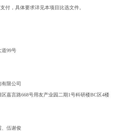
人支付，具体要求详见本项目比选文件。
大道
99号
询有限公司
滩区嘉言路
668号用友产业园二期1号科研楼BC区4楼
霞、伍谢俊