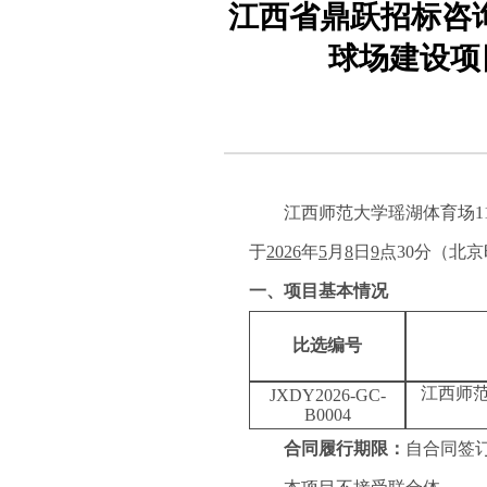
江西省鼎跃招标咨
球场建设项目
江西师范大学瑶湖体育场
于
202
6
年
5
月
8
日
9
点
30
分（北京
一、
项目基本情况
比选编号
江西师
JXDY2026-GC-
B0004
合同履行期限
：
自合同签