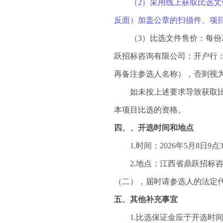
（
2）采用线上获取比选
反面）加盖公章的扫描件、项目信
（
3）比选文件售价：每份
跃招标咨询有限公司；开户行：中
再备注参选人名称），否则视
如未按上述要求导致获取
本项目
比选
的资格。
四、、开选时间和地点
1.时间：
202
6
年
5
月
8
日
9
点
2.地点：
江西省鼎跃招标
（
二
），
届时请参选人的法定
五、其他补充事宜
1.比选保证金应于开选时