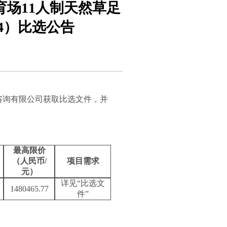
场11人制天然草足
04）比选公告
咨询有限公司获取比选文件，并
最高限价
（人民币
/
项目需求
元）
详见
“
比选文
1480465.77
件
”